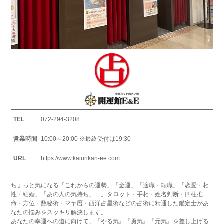
TEL
072-294-3208
営業時間
10:00～20:00 ※最終受付は19:30
URL
https://www.kaiunkan-ee.com
ちょっと気になる「これからの運勢」「金運」「適職・転職」「恋愛・相
性・結婚」「あの人の気持ち」…。タロット・手相・姓名判断・四柱推
命・方位・数秘術・マヤ暦・西洋占星術などの占術に精通した鑑定士があ
なたの悩みをスッキリ解決します。
あなたの幸運への道に向けて、『やる気』『勇気』『元気』を差し上げる