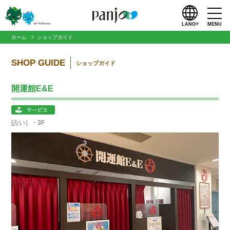
LANG
MENU
ホーム
ショップガイド
SHOP GUIDE
ショップガイド
開運館E&E
[占い］・3F